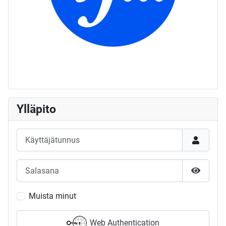
Ylläpito
Käyttäjätunnus
Salasana
Näytä s
Muista minut
Web Authentication