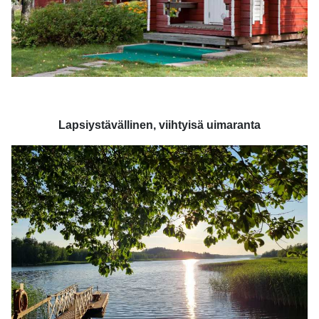
Lapsiystävällinen, viihtyisä uimaranta