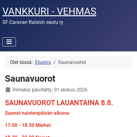
VANKKURI - VEHMAS
SF-Caravan Raision seutu ry
Olet tässä:
Etusivu
Saunavuorot
Saunavuorot
Viimeksi päivitetty: 01 elokuu 2026
SAUNAVUOROT LAUANTAINA 8.8.
Saunat naistenpäivän aikana:
17.00 - 18.30 Miehet