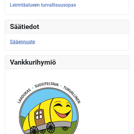
Leirintäalueen turvallisuusopas
Säätiedot
Sääennuste
Vankkurihymiö