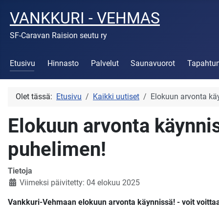
VANKKURI - VEHMAS
SF-Caravan Raision seutu ry
Etusivu
Hinnasto
Palvelut
Saunavuorot
Tapahtu
Olet tässä:
Etusivu
Kaikki uutiset
Elokuun arvonta käy
Elokuun arvonta käynniss
puhelimen!
Tietoja
Viimeksi päivitetty: 04 elokuu 2025
Vankkuri-Vehmaan elokuun arvonta käynnissä! - voit voitta