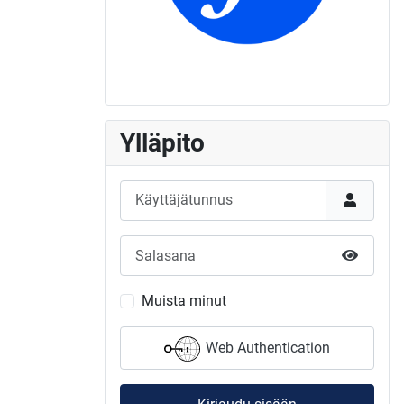
Ylläpito
Käyttäjätunnus
Salasana
Näytä s
Muista minut
Web Authentication